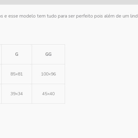
 e esse modelo tem tudo para ser perfeito pois além de um lindo
G
GG
85×81
100×96
39×34
45×40