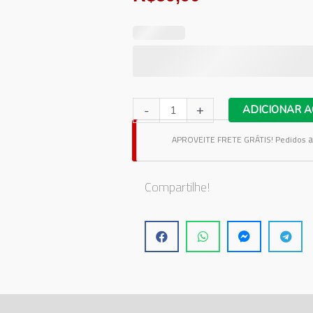
Adesivo
-
+
ADICIONAR A
Coração
a
APROVEITE FRETE GRÁTIS!
Pedidos
Geométrico
Rose
Gold
Compartilhe!
quantidade