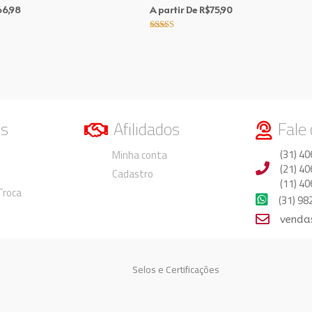
66,98
A partir De
R$
75,90
Avaliação
5.00
de 5
os
Afilidados
Fale
Duvidas
Duvidas
(31) 40
Minha conta
(21) 40
Cadastro
(11) 40
 Troca
(31) 9
venda
Selos e Certificações