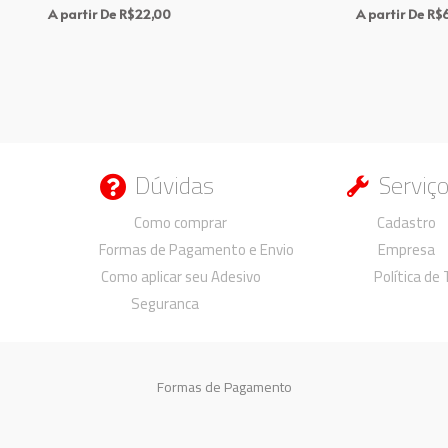
A partir De
R$
22,00
A partir De
R$
Dúvidas
Serviç
Duvidas
Duvidas
Como comprar
Cadastro
Formas de Pagamento e Envio
Empresa
Como aplicar seu Adesivo
Política de
Seguranca
Formas de Pagamento