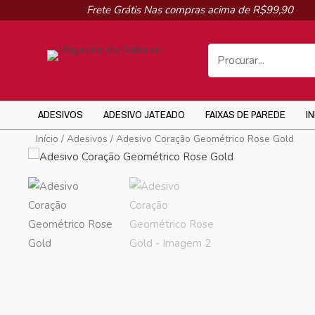
Ir
Frete Grátis Nas compras acima de R$99,90
para
o
conteúdo
ADESIVOS
ADESIVO JATEADO
FAIXAS DE PAREDE
I
Início
/
Adesivos
/ Adesivo Coração Geométrico Rose Gold