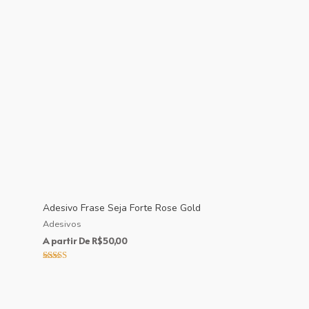
Adesivo Frase Seja Forte Rose Gold
Adesivos
A partir De
R$
50,00
Avaliação
5.00
de 5