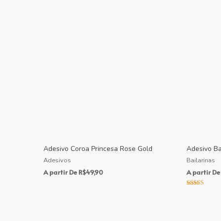
Adesivo Coroa Princesa Rose Gold
Adesivo Ba
Adesivos
Bailarinas
A partir De
R$
49,90
A partir De
Avaliação
5.00
de 5