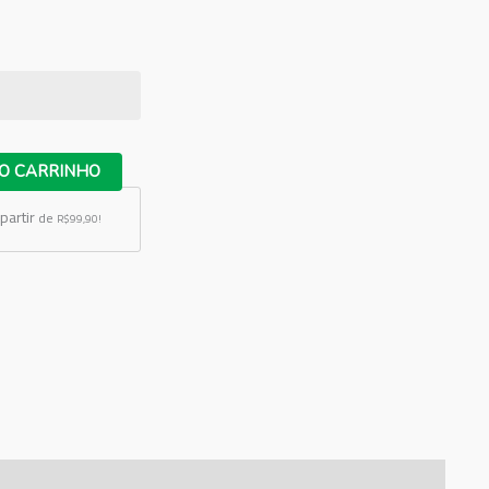
O CARRINHO
partir
de
R$99,90!