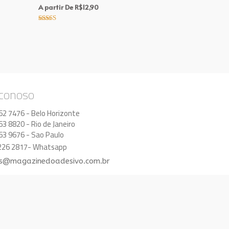
A partir De
R$
12,90
Avaliação
4.00
de 5
 conoso
62 7476 - Belo Horizonte
63 8820 - Rio de Janeiro
63 9676 - Sao Paulo
8226 2817- Whatsapp
s@magazinedoadesivo.com.br