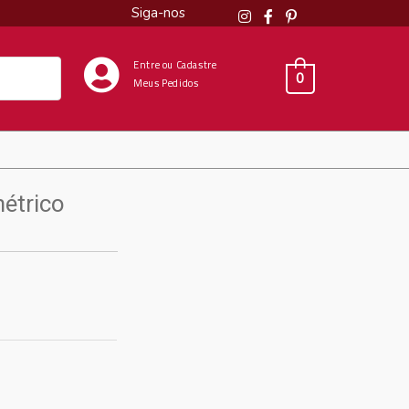
Siga-nos
Entre ou Cadastre
0
Meus Pedidos
étrico