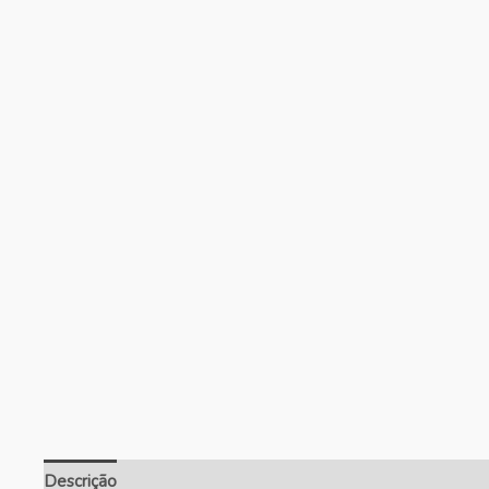
Descrição
Informação adicional
Avaliações (0)