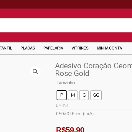
NFANTIL
PLACAS
PAPELARIA
VITRINES
MINHA CONTA
Adesivo Coração Geom
Rose Gold
Tamanho
P
M
G
GG
LIMPAR
050×048 cm (LxA)
R$
59,90