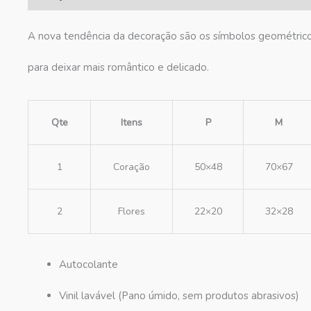
A nova tendência da decoração são os símbolos geométricos
para deixar mais romântico e delicado.
Qte
Itens
P
M
1
Coração
50×48
70×67
2
Flores
22×20
32×28
Autocolante
Vinil lavável (Pano úmido, sem produtos abrasivos)