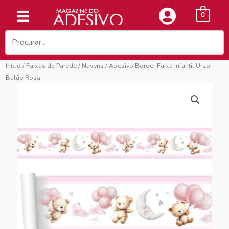
Ir
0
para
o
conteúdo
Início
/
Faixas de Parede
/
Nuvens
/ Adesivo Border Faixa Infantil Urso
Balão Rosa