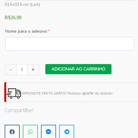
015×015 cm (LxA)
R$
26,98
(required)
Nome para o adesivo:
*
Adesivo
-
+
ADICIONAR AO CARRINHO
Bebê
a
Bordo
apartir
APROVEITE FRETE GRÁTIS!
Pedidos
de
R$99,90!
Minnie
1
Compartilhe!
quantidade