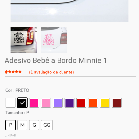
Adesivo Bebê a Bordo Minnie 1
(
1
avaliação de cliente)
Avaliado
1
como
4.00
de 5,
Cor
: PRETO
com
baseado
em
avaliação
de cliente
Tamanho
: P
P
M
G
GG
LIMPAR