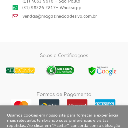
(11) 4063 9676 - Sao Paulo
(31) 98226 2817- Whatsapp
vendas@magazinedoadesivo.com.br
Selos e Certificações
Formas de Pagamento
Usamos cookies em nosso site para fornecer a experiência
mais relevante, lembrando suas preferências e visitas
repetidas. Ao clicar em “Aceitar”, concorda com a utilização
Fotos e imagens meramente ilustrativas, 2012© 2026 Magazine do