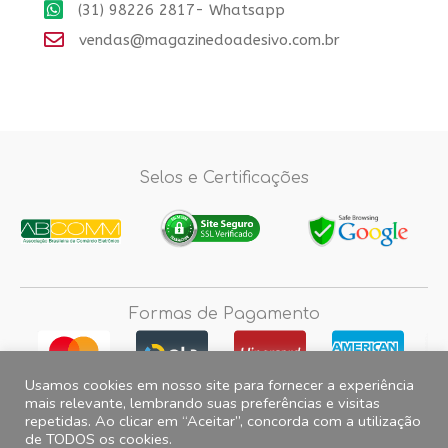
(31) 98226 2817- Whatsapp
vendas@magazinedoadesivo.com.br
Selos e Certificações
Formas de Pagamento
Usamos cookies em nosso site para fornecer a experiência
mais relevante, lembrando suas preferências e visitas
repetidas. Ao clicar em “Aceitar”, concorda com a utilização
Fotos e imagens meramente ilustrativas, 2012© 2026 Magazine do
de TODOS os cookies.