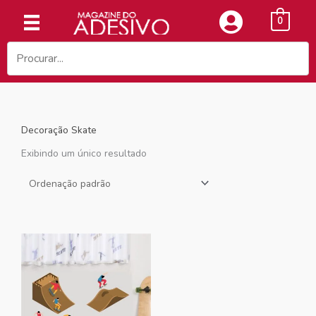
Ir
0
para
o
conteúdo
Decoração Skate
Exibindo um único resultado