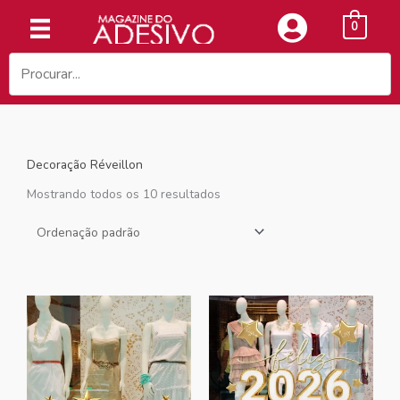
Ir
0
para
o
conteúdo
Decoração Réveillon
Mostrando todos os 10 resultados