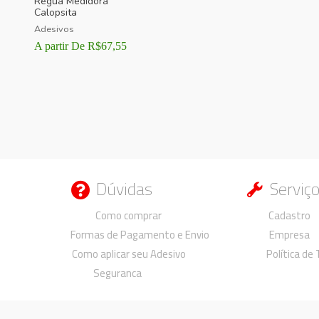
Régua Medidora
Calopsita
Adesivos
A partir De
R$
67,55
Dúvidas
Serviç
Duvidas
Duvidas
Como comprar
Cadastro
Formas de Pagamento e Envio
Empresa
Como aplicar seu Adesivo
Política de
Seguranca