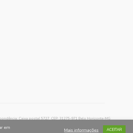
spondência: Caixa postal 5727 CEP: 31275-971 Belo Horizonte-MG
car em
Mais informações
ACEITAR