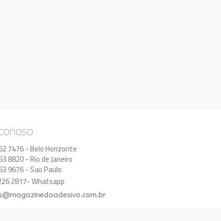
 conoso
62 7476 - Belo Horizonte
63 8820 - Rio de Janeiro
63 9676 - Sao Paulo
8226 2817- Whatsapp
s@magazinedoadesivo.com.br