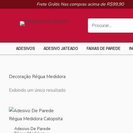
Ir
Frete Grátis Nas compras acima de R$99,90
para
o
conteúdo
ADESIVOS
ADESIVO JATEADO
FAIXAS DE PAREDE
I
Decoração Régua Medidora
Exibindo um único resultado
Adesivo De Parede