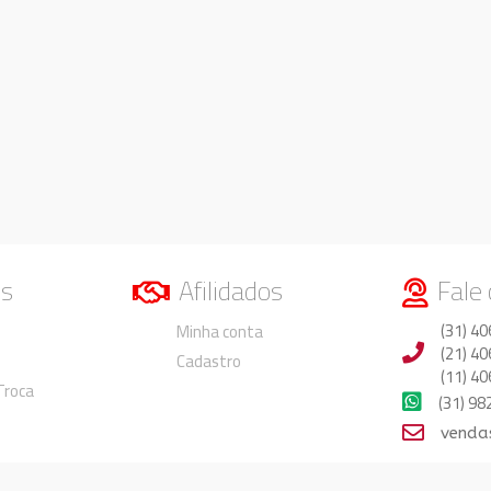
os
Afilidados
Fale
Duvidas
Duvidas
(31) 40
Minha conta
(21) 40
Cadastro
(11) 40
 Troca
(31) 9
venda