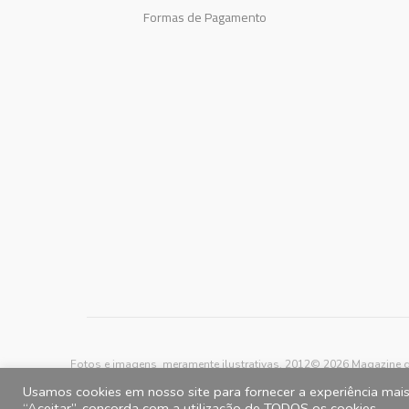
Formas de Pagamento
Fotos e imagens meramente ilustrativas, 2012© 2026 Magazine d
Usamos cookies em nosso site para fornecer a experiência mais 
“Aceitar”, concorda com a utilização de TODOS os cookies.