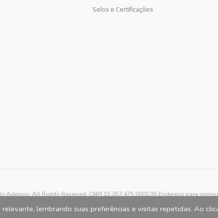
Selos e Certificações
o Adesivo. All Rights Reserved. CNPJ 15.257.475.0001/35 Endereço para corre
relevante, lembrando suas preferências e visitas repetidas. Ao cli