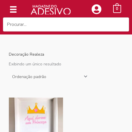
Ir
0
para
o
conteúdo
Decoração Realeza
Exibindo um único resultado