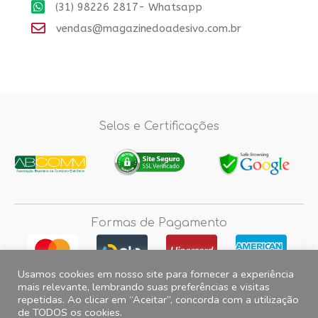
(31) 98226 2817- Whatsapp
vendas@magazinedoadesivo.com.br
Selos e Certificações
Formas de Pagamento
Usamos cookies em nosso site para fornecer a experiência
mais relevante, lembrando suas preferências e visitas
repetidas. Ao clicar em “Aceitar”, concorda com a utilização
Fotos e imagens meramente ilustrativas, 2012© 2026 Magazine do
de TODOS os cookies.