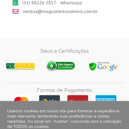
(31) 98226 2817- Whatsapp
vendas@magazinedoadesivo.com.br
Selos e Certificações
Formas de Pagamento
Usamos cookies em nosso site para fornecer a experiência
mais relevante, lembrando suas preferências e visitas
repetidas. Ao clicar em “Aceitar”, concorda com a utilização
Fotos e imagens meramente ilustrativas, 2012© 2026 Magazine do
de TODOS os cookies.