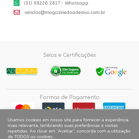
(31) 98226 2817- Whatsapp
vendas@magazinedoadesivo.com.br
Selos e Certificações
Formas de Pagamento
Usamos cookies em nosso site para fornecer a experiência
mais relevante, lembrando suas preferências e visitas
repetidas. Ao clicar em “Aceitar”, concorda com a utilização
Fotos e imagens meramente ilustrativas, 2012© 2026 Magazine do
de TODOS os cookies.