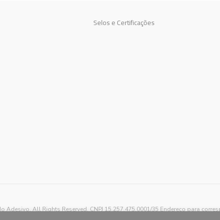
Selos e Certificações
o Adesivo. All Rights Reserved. CNPJ 15.257.475.0001/35 Endereço para corre