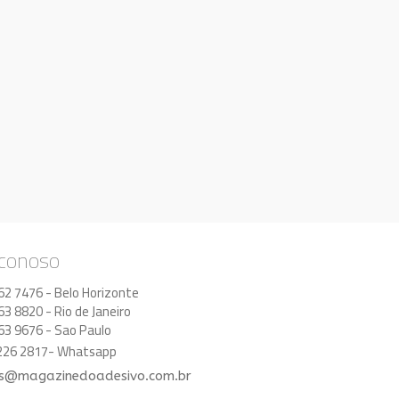
 conoso
62 7476 - Belo Horizonte
63 8820 - Rio de Janeiro
63 9676 - Sao Paulo
8226 2817- Whatsapp
s@magazinedoadesivo.com.br