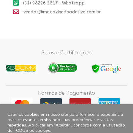
(31) 98226 2817- Whatsapp
vendas@magazinedoadesivo.com.br
Selos e Certificações
Formas de Pagamento
Usamos cookies em nosso site para fornecer a experiência
mais relevante, lembrando suas preferências e visitas
repetidas. Ao clicar em “Aceitar”, concorda com a utilização
Fotos e imagens meramente ilustrativas, 2012© 2026 Magazine do
de TODOS os cookies.