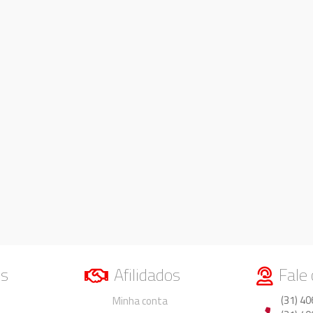
os
Afilidados
Fale
Duvidas
Duvidas
(31) 40
Minha conta