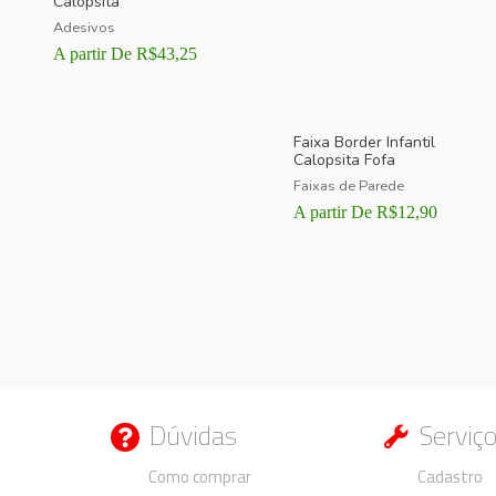
Calopsita
Adesivos
A partir De
R$
43,25
Faixa Border Infantil
Calopsita Fofa
Faixas de Parede
A partir De
R$
12,90
Dúvidas
Serviç
Duvidas
Duvidas
Como comprar
Cadastro