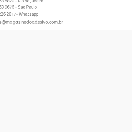
63 8820 - Rio de Janeiro
63 9676 - Sao Paulo
8226 2817- Whatsapp
s@magazinedoadesivo.com.br