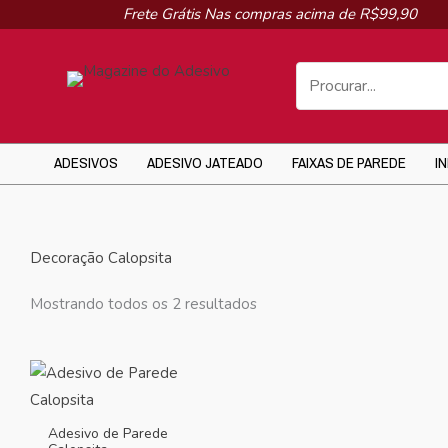
Ir
Frete Grátis Nas compras acima de R$99,90
para
o
conteúdo
ADESIVOS
ADESIVO JATEADO
FAIXAS DE PAREDE
I
Decoração Calopsita
Mostrando todos os 2 resultados
Adesivo de Parede