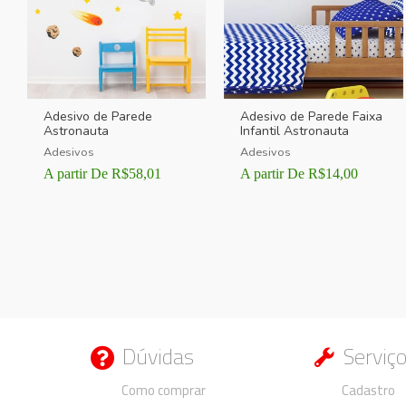
Adesivo de Parede
Adesivo de Parede Faixa
Astronauta
Infantil Astronauta
Adesivos
Adesivos
A partir De
R$
58,01
A partir De
R$
14,00
Dúvidas
Serviç
Duvidas
Duvidas
Como comprar
Cadastro