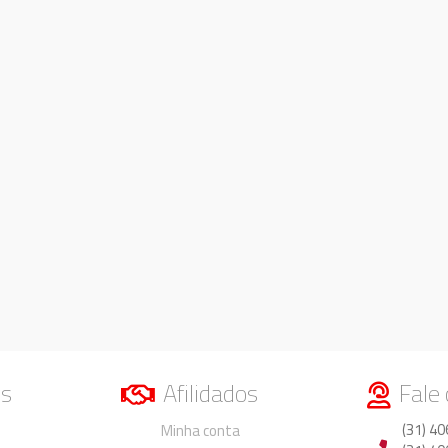
os
Afilidados
Fale
Duvidas
Duvidas
(31) 40
Minha conta