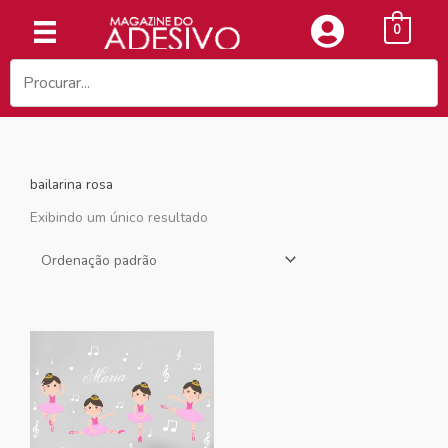
Ir
0
para
o
conteúdo
bailarina rosa
Exibindo um único resultado