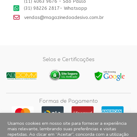
(11) 4063 9676 - Sao Paulo
(31) 98226 2817- Whatsapp
vendas@magazinedoadesivo.com.br
Selos e Certificações
Formas de Pagamento
Usamos cookies em nosso site para fornecer a experiência
mais relevante, lembrando suas preferências e visitas
repetidas. Ao clicar em “Aceitar”, concorda com a utilização
Fotos e imagens meramente ilustrativas, 2012© 2026 Magazine do