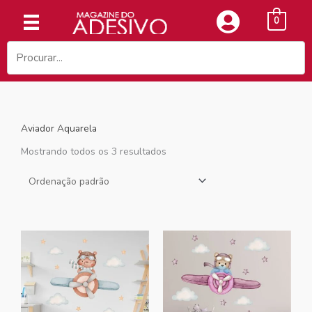
Ir
0
para
o
conteúdo
Aviador Aquarela
Mostrando todos os 3 resultados