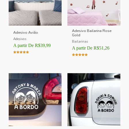
Adesivo Bailarina Rose
Adesivo Avião
Gold
Adesivos
Bailarinas
A partir De
R$
39,99
A partir De
R$
51,26
Avaliação
Avaliação
5.00
5.00
de 5
de 5