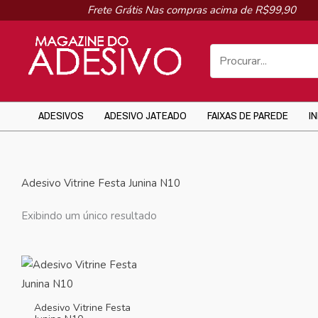
Ir
Frete Grátis Nas compras acima de R$99,90
para
o
conteúdo
ADESIVOS
ADESIVO JATEADO
FAIXAS DE PAREDE
I
Adesivo Vitrine Festa Junina N10
Exibindo um único resultado
Adesivo Vitrine Festa