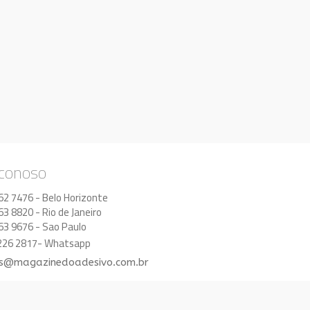
 conoso
62 7476 - Belo Horizonte
63 8820 - Rio de Janeiro
63 9676 - Sao Paulo
8226 2817- Whatsapp
s@magazinedoadesivo.com.br