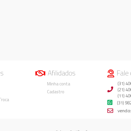
os
Afilidados
Fale
Duvidas
Duvidas
(31) 40
Minha conta
(21) 40
Cadastro
(11) 40
 Troca
(31) 9
venda