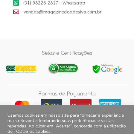
(31) 98226 2817- Whatsapp
vendas@magazinedoadesivo.com.br
Selos e Certificações
Formas de Pagamento
Usamos cookies em nosso site para fornecer a experiência
mais relevante, lembrando suas preferências e visitas
repetidas. Ao clicar em “Aceitar”, concorda com a utilização
Fotos e imagens meramente ilustrativas, 2012© 2026 Magazine do
de TODOS os cookies.