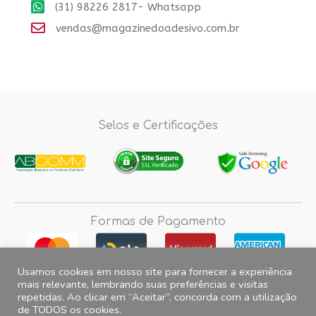
(31) 98226 2817- Whatsapp
vendas@magazinedoadesivo.com.br
Selos e Certificações
Formas de Pagamento
Usamos cookies em nosso site para fornecer a experiência
mais relevante, lembrando suas preferências e visitas
repetidas. Ao clicar em “Aceitar”, concorda com a utilização
Fotos e imagens meramente ilustrativas, 2012© 2026 Magazine do
de TODOS os cookies.