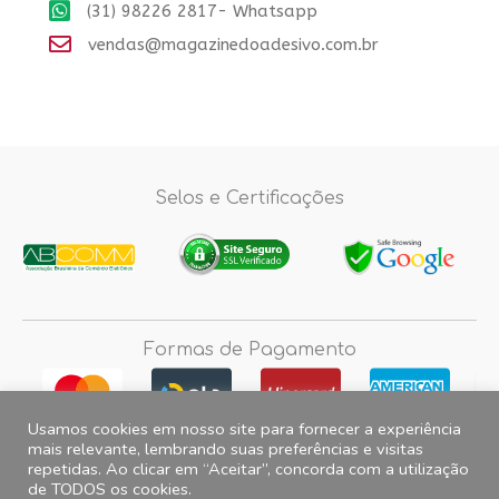
(31) 98226 2817- Whatsapp
vendas@magazinedoadesivo.com.br
Selos e Certificações
Formas de Pagamento
Usamos cookies em nosso site para fornecer a experiência
mais relevante, lembrando suas preferências e visitas
repetidas. Ao clicar em “Aceitar”, concorda com a utilização
Fotos e imagens meramente ilustrativas, 2012© 2026 Magazine do
de TODOS os cookies.