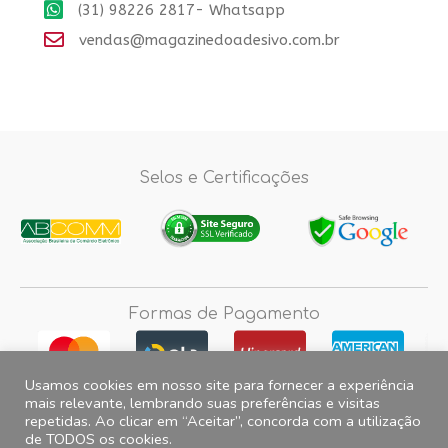
(31) 98226 2817- Whatsapp
vendas@magazinedoadesivo.com.br
Selos e Certificações
Formas de Pagamento
Usamos cookies em nosso site para fornecer a experiência
mais relevante, lembrando suas preferências e visitas
repetidas. Ao clicar em “Aceitar”, concorda com a utilização
Fotos e imagens meramente ilustrativas, 2012© 2026 Magazine do
de TODOS os cookies.