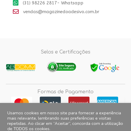
(31) 98226 2817- Whatsapp
vendas@magazinedoadesivo.com.br
Selos e Certificações
Formas de Pagamento
Usamos cookies em nosso site para fornecer a experiência
mais relevante, lembrando suas preferências e visitas
repetidas. Ao clicar em “Aceitar”, concorda com a utilização
Fotos e imagens meramente ilustrativas, 2012© 2026 Magazine do
de TODOS os cookies.