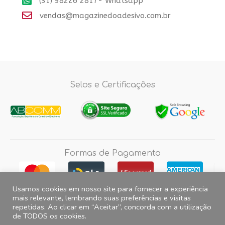
(31) 98226 2817- Whatsapp
vendas@magazinedoadesivo.com.br
Selos e Certificações
Formas de Pagamento
Usamos cookies em nosso site para fornecer a experiência
mais relevante, lembrando suas preferências e visitas
repetidas. Ao clicar em “Aceitar”, concorda com a utilização
Fotos e imagens meramente ilustrativas, 2012© 2026 Magazine do
de TODOS os cookies.
Adesivo. All Rights Reserved. CNPJ 15.257.475.0001/35 Endereço para