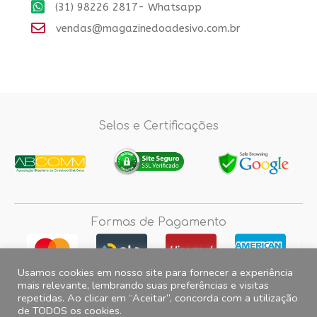
(31) 98226 2817- Whatsapp
vendas@magazinedoadesivo.com.br
Selos e Certificações
Formas de Pagamento
Usamos cookies em nosso site para fornecer a experiência
mais relevante, lembrando suas preferências e visitas
repetidas. Ao clicar em “Aceitar”, concorda com a utilização
Fotos e imagens meramente ilustrativas, 2012© 2026 Magazine do
de TODOS os cookies.