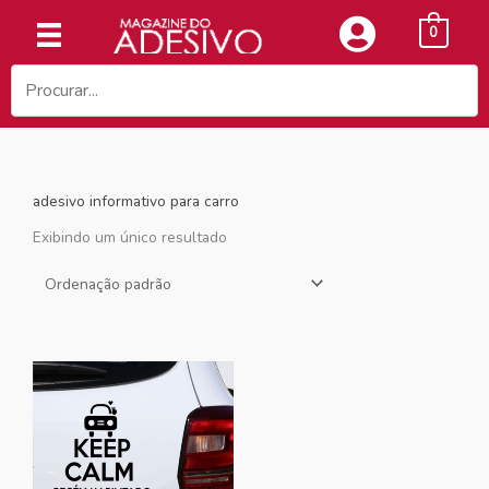
Ir
0
para
o
conteúdo
adesivo informativo para carro
Exibindo um único resultado