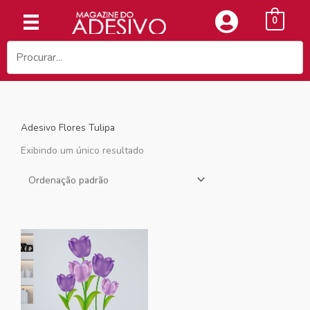
Ir
0
para
o
conteúdo
Adesivo Flores Tulipa
Exibindo um único resultado