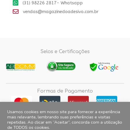
(31) 98226 2817- Whatsapp
vendas@magazinedoadesivo.com.br
Selos e Certificações
Formas de Pagamento
Usamos cookies em nosso site para fornecer a experiência
mais relevante, lembrando suas preferências e visitas
repetidas. Ao clicar em “Aceitar”, concorda com a utilização
Fotos e imagens meramente ilustrativas, 2012© 2026 Magazine do
de TODOS os cookies.