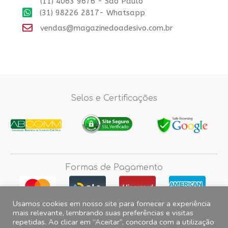
(11) 4063 9676 - Sao Paulo
(31) 98226 2817- Whatsapp
vendas@magazinedoadesivo.com.br
Selos e Certificações
Formas de Pagamento
Usamos cookies em nosso site para fornecer a experiência
mais relevante, lembrando suas preferências e visitas
repetidas. Ao clicar em “Aceitar”, concorda com a utilização
Fotos e imagens meramente ilustrativas, 2012© 2026 Magazine do