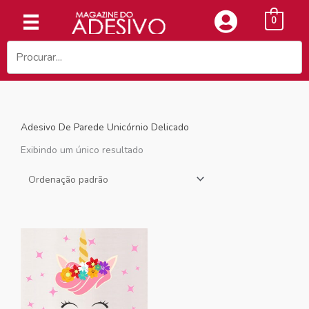
Ir
0
para
o
conteúdo
Adesivo De Parede Unicórnio Delicado
Exibindo um único resultado