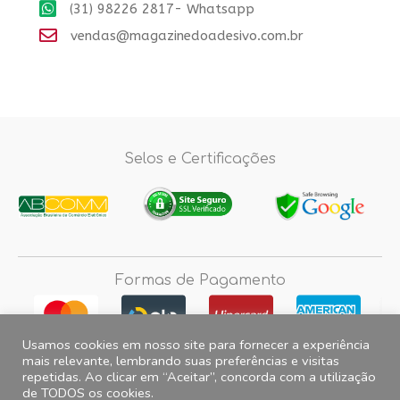
(31) 98226 2817- Whatsapp
vendas@magazinedoadesivo.com.br
Selos e Certificações
Formas de Pagamento
Usamos cookies em nosso site para fornecer a experiência
mais relevante, lembrando suas preferências e visitas
repetidas. Ao clicar em “Aceitar”, concorda com a utilização
Fotos e imagens meramente ilustrativas, 2012© 2026 Magazine do
de TODOS os cookies.