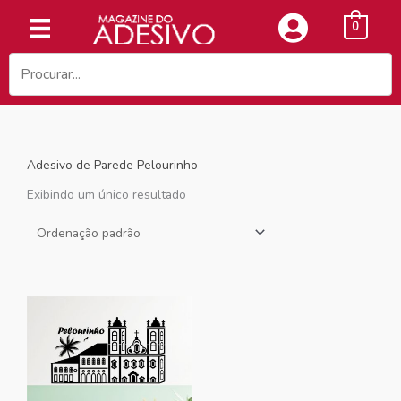
Ir
0
para
o
conteúdo
Adesivo de Parede Pelourinho
Exibindo um único resultado