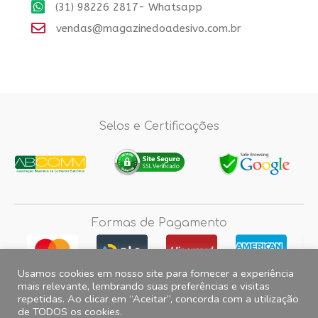
(31) 98226 2817- Whatsapp
vendas@magazinedoadesivo.com.br
Selos e Certificações
Formas de Pagamento
Usamos cookies em nosso site para fornecer a experiência
mais relevante, lembrando suas preferências e visitas
repetidas. Ao clicar em “Aceitar”, concorda com a utilização
Fotos e imagens meramente ilustrativas, 2012© 2026 Magazine do
de TODOS os cookies.