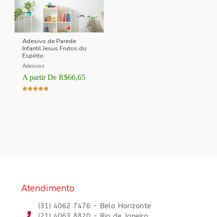
Adesivo de Parede
Infantil Jesus Frutos do
Espírito
Adesivos
A partir De
R$
66,65
Avaliação
5.00
de 5
Atendimento
(31) 4062 7476 - Belo Horizonte
(21) 4063 8820 - Rio de Janeiro