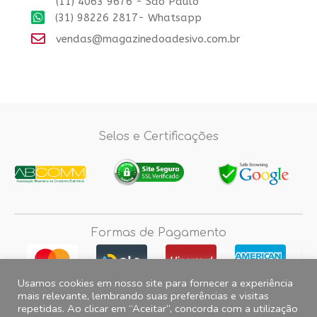
(11) 4063 9676 - Sao Paulo
(31) 98226 2817- Whatsapp
vendas@magazinedoadesivo.com.br
Selos e Certificações
Formas de Pagamento
Usamos cookies em nosso site para fornecer a experiência
mais relevante, lembrando suas preferências e visitas
repetidas. Ao clicar em “Aceitar”, concorda com a utilização
Fotos e imagens meramente ilustrativas, 2012© 2026 Magazine do