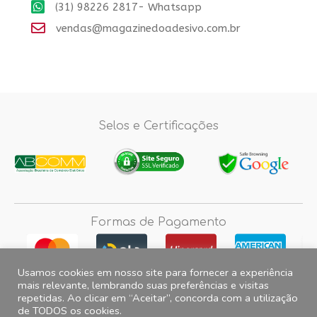
(31) 98226 2817- Whatsapp
vendas@magazinedoadesivo.com.br
Selos e Certificações
Formas de Pagamento
Usamos cookies em nosso site para fornecer a experiência
mais relevante, lembrando suas preferências e visitas
repetidas. Ao clicar em “Aceitar”, concorda com a utilização
Fotos e imagens meramente ilustrativas, 2012© 2026 Magazine do
de TODOS os cookies.