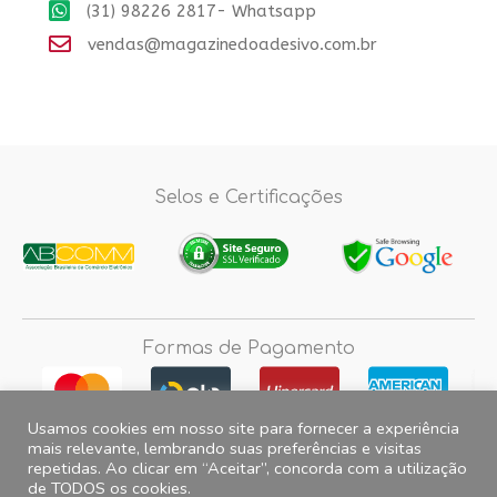
(31) 98226 2817- Whatsapp
vendas@magazinedoadesivo.com.br
Selos e Certificações
Formas de Pagamento
Usamos cookies em nosso site para fornecer a experiência
mais relevante, lembrando suas preferências e visitas
repetidas. Ao clicar em “Aceitar”, concorda com a utilização
Fotos e imagens meramente ilustrativas, 2012© 2026 Magazine do
de TODOS os cookies.