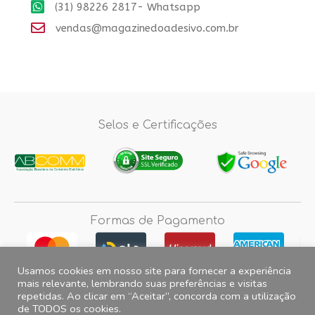
(31) 98226 2817- Whatsapp
vendas@magazinedoadesivo.com.br
Selos e Certificações
Formas de Pagamento
Usamos cookies em nosso site para fornecer a experiência
mais relevante, lembrando suas preferências e visitas
repetidas. Ao clicar em “Aceitar”, concorda com a utilização
Fotos e imagens meramente ilustrativas, 2012© 2026 Magazine do
de TODOS os cookies.