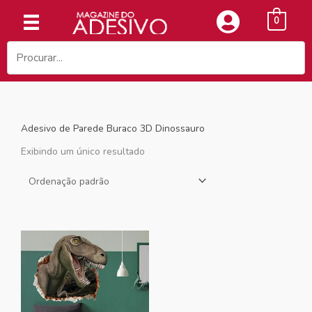
Ir
0
para
o
conteúdo
Adesivo de Parede Buraco 3D Dinossauro
Exibindo um único resultado