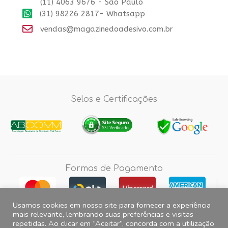
(11) 4063 9676 - Sao Paulo
(31) 98226 2817- Whatsapp
vendas@magazinedoadesivo.com.br
Selos e Certificações
Formas de Pagamento
Usamos cookies em nosso site para fornecer a experiência
mais relevante, lembrando suas preferências e visitas
repetidas. Ao clicar em “Aceitar”, concorda com a utilização
Fotos e imagens meramente ilustrativas, 2012© 2026 Magazine do