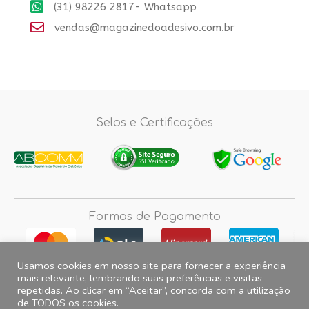
(31) 98226 2817- Whatsapp
vendas@magazinedoadesivo.com.br
Selos e Certificações
Formas de Pagamento
Usamos cookies em nosso site para fornecer a experiência
mais relevante, lembrando suas preferências e visitas
repetidas. Ao clicar em “Aceitar”, concorda com a utilização
Fotos e imagens meramente ilustrativas, 2012© 2026 Magazine do
de TODOS os cookies.