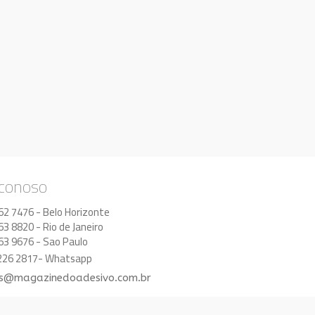
 conoso
62 7476 - Belo Horizonte
63 8820 - Rio de Janeiro
63 9676 - Sao Paulo
8226 2817- Whatsapp
s@magazinedoadesivo.com.br