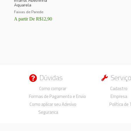
Infantil Abelhinha
Aquarela
Faixas de Parede
A partir De
R$
12,90
Dúvidas
Serviç
Duvidas
Duvidas
Como comprar
Cadastro
Formas de Pagamento e Envio
Empresa
Como aplicar seu Adesivo
Política de
Seguranca