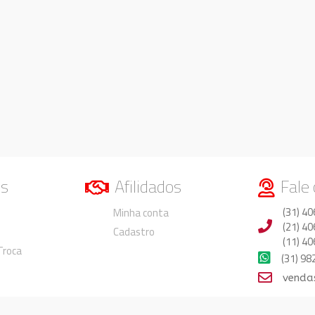
os
Afilidados
Fale
Duvidas
Duvidas
(31) 40
Minha conta
(21) 40
Cadastro
(11) 40
 Troca
(31) 9
venda