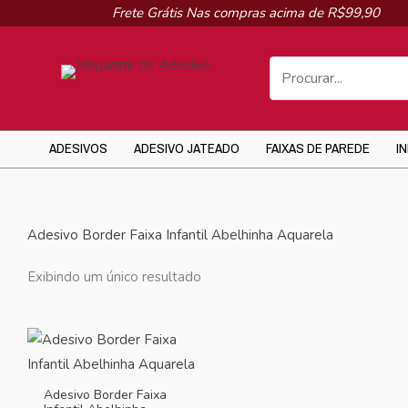
Ir
Frete Grátis Nas compras acima de R$99,90
para
o
conteúdo
ADESIVOS
ADESIVO JATEADO
FAIXAS DE PAREDE
I
Adesivo Border Faixa Infantil Abelhinha Aquarela
Exibindo um único resultado
Adesivo Border Faixa