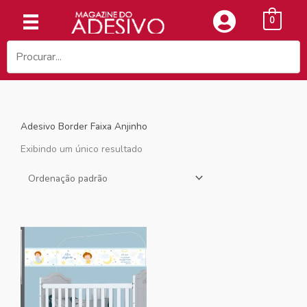
Ir
0
para
o
conteúdo
Adesivo Border Faixa Anjinho
Exibindo um único resultado