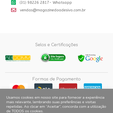
(31) 98226 2817- Whatsapp
vendas@magazinedoadesivo.com.br
Selos e Certificações
Formas de Pagamento
Usamos cookies em nosso site para fornecer a experiência
mais relevante, lembrando suas preferências e visitas
repetidas. Ao clicar em “Aceitar”, concorda com a utilização
Fotos e imagens meramente ilustrativas, 2012© 2026 Magazine do
de TODOS os cookies.