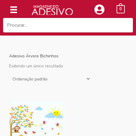
Ir
0
para
o
conteúdo
Adesivo Árvore Bichinhos
Exibindo um único resultado