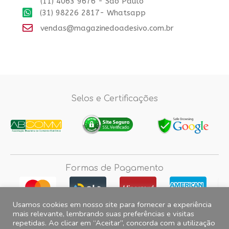
(11) 4063 9676 - Sao Paulo
(31) 98226 2817- Whatsapp
vendas@magazinedoadesivo.com.br
Selos e Certificações
Formas de Pagamento
Usamos cookies em nosso site para fornecer a experiência
mais relevante, lembrando suas preferências e visitas
repetidas. Ao clicar em “Aceitar”, concorda com a utilização
Fotos e imagens meramente ilustrativas, 2012© 2026 Magazine do