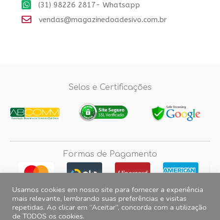
(31) 98226 2817- Whatsapp
vendas@magazinedoadesivo.com.br
Selos e Certificações
Formas de Pagamento
Usamos cookies em nosso site para fornecer a experiência
mais relevante, lembrando suas preferências e visitas
repetidas. Ao clicar em “Aceitar”, concorda com a utilização
Fotos e imagens meramente ilustrativas, 2012© 2026 Magazine do
de TODOS os cookies.