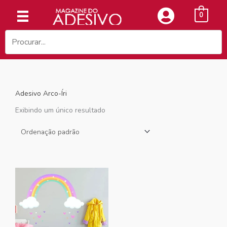
Ir
0
para
o
conteúdo
Adesivo Arco-Íri
Exibindo um único resultado