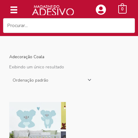
Ir
0
para
o
conteúdo
Adecoração Coala
Exibindo um único resultado