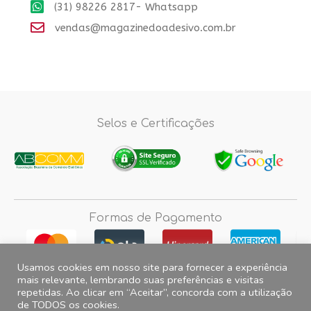
(31) 98226 2817- Whatsapp
vendas@magazinedoadesivo.com.br
Selos e Certificações
Formas de Pagamento
Usamos cookies em nosso site para fornecer a experiência
mais relevante, lembrando suas preferências e visitas
repetidas. Ao clicar em “Aceitar”, concorda com a utilização
Fotos e imagens meramente ilustrativas, 2012© 2026 Magazine do
de TODOS os cookies.