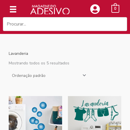
Ir
0
para
o
conteúdo
Lavanderia
Mostrando todos os 5 resultados