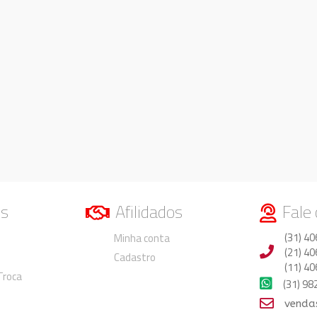
os
Afilidados
Fale
Duvidas
Duvidas
(31) 40
Minha conta
(21) 40
Cadastro
(11) 40
 Troca
(31) 9
venda