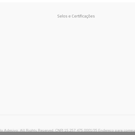
Selos e Certificações
o Adesivo. All Rights Reserved. CNPJ 15.257.475.0001/35 Endereço para corre