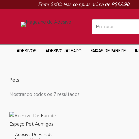
Ir
Frete Grátis Nas compras acima de R$99,90
para
o
conteúdo
ADESIVOS
ADESIVO JATEADO
FAIXAS DE PAREDE
I
Pets
Mostrando todos os 7 resultados
Adesivo De Parede