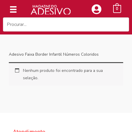
Ir
0
para
o
conteúdo
Adesivo Faixa Border Infantil Números Coloridos
Nenhum produto foi encontrado para a sua
seleção.